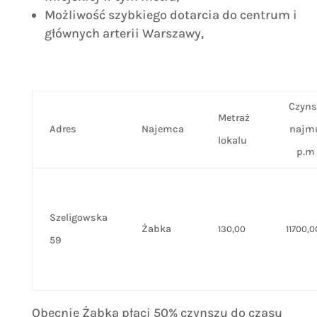
Możliwość szybkiego dotarcia do centrum i
głównych arterii Warszawy,
Czyns
Metraż
Adres
Najemca
najm
lokalu
p.m
Szeligowska
Żabka
130,00
11700,0
59
Obecnie Żabka płaci 50% czynszu do czasu